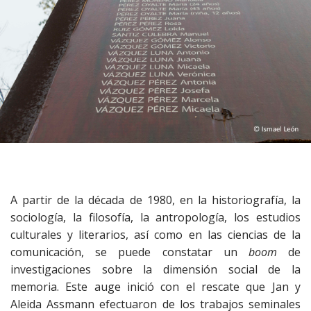
m
o
e
c
n
o
n
u
t
e
n
t
A partir de la década de 1980, en la historiografía, la
sociología, la filosofía, la antropología, los estudios
culturales y literarios, así como en las ciencias de la
comunicación, se puede constatar un
boom
de
investigaciones sobre la dimensión social de la
memoria. Este auge inició con el rescate que Jan y
Aleida Assmann efectuaron de los trabajos seminales