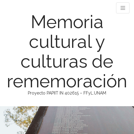
Memoria
cultural y
culturas de
rememoración
Proyecto PAPIIT IN 402615 – FFyL.UNAM
M
S
k
a
i
i
p
n
t